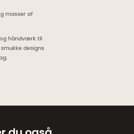
 og masser af
 og håndværk til
e smukke designs
ag.
er du også