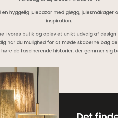
 til en hyggelig julebazar med gløgg, julesmåkager
inspiration.
 i vores butik og oplev et unikt udvalg af design
ig har du mulighed for at møde skaberne bag d
 høre de fascinerende historier, der gemmer sig b
Det find