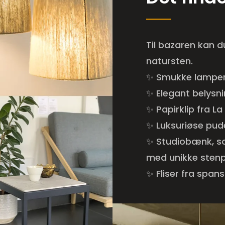
Til bazaren kan 
natursten.
✨ Smukke lamper 
✨ Elegant belysn
✨ Papirklip fra 
✨ Luksuriøse pud
✨ Studiobænk, so
med unikke sten
✨ Fliser fra span