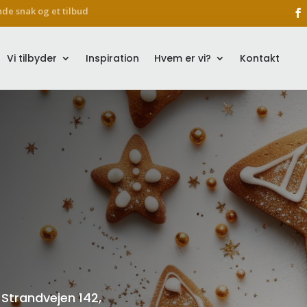
nde snak og et tilbud
Vi tilbyder
Inspiration
Hvem er vi?
Kontakt
Strandvejen 142,