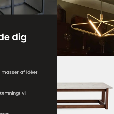
yde dig
g masser af idéer
stemning! Vi
rmor