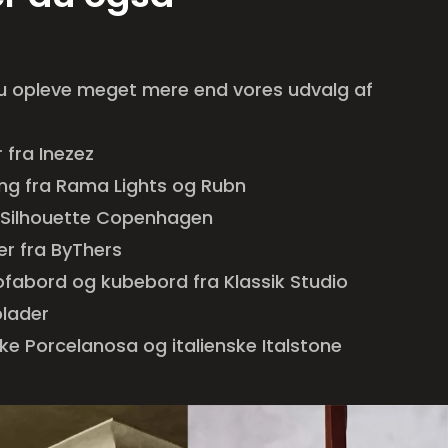
du opleve meget mere end vores udvalg af
fra Inezez
ing fra Rama Lights og Rubn
La Silhouette Copenhagen
er fra ByThers
fabord og kubebord fra Klassik Studio
plader
ske Porcelanosa og italienske Italstone