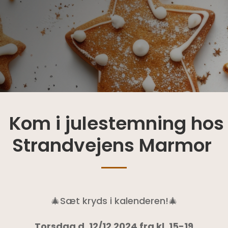
Kom i julestemning hos
Strandvejens Marmor
🎄Sæt kryds i kalenderen!🎄
Torsdag d. 12/12 2024 fra kl. 15-19