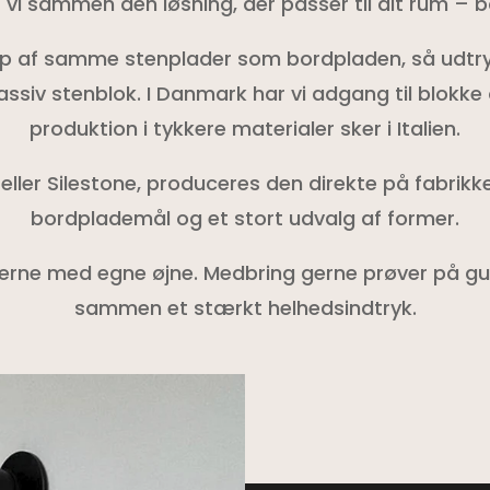
er vi sammen den løsning, der passer til dit rum – 
op af samme stenplader som bordpladen, så udtry
ssiv stenblok. I Danmark har vi adgang til blokke
produktion i tykkere materialer sker i Italien.
eller Silestone, produceres den direkte på fabrikk
bordplademål og et stort udvalg af former.
erne med egne øjne. Medbring gerne prøver på gul
sammen et stærkt helhedsindtryk.