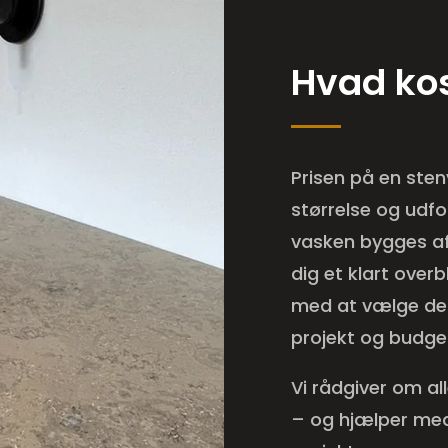
Hvad kos
Prisen på en ste
størrelse og udf
vasken bygges af 
dig et klart over
med at vælge det
projekt og budge
Vi rådgiver om all
– og hjælper med 