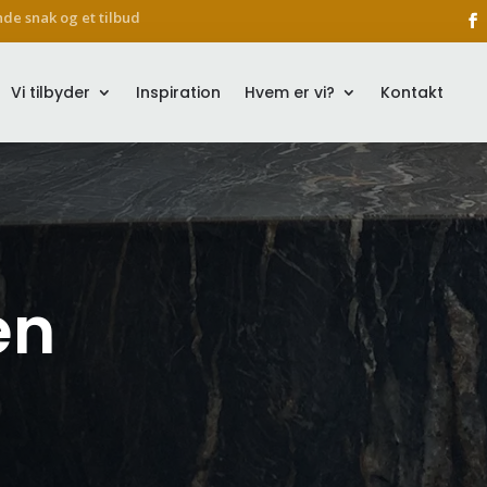
nde snak og et tilbud
Vi tilbyder
Inspiration
Hvem er vi?
Kontakt
en