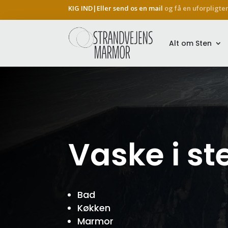
KIG IND|Eller send os en mail
og få en uforpligte
Alt om Sten
Vaske i st
Bad
Køkken
Marmor