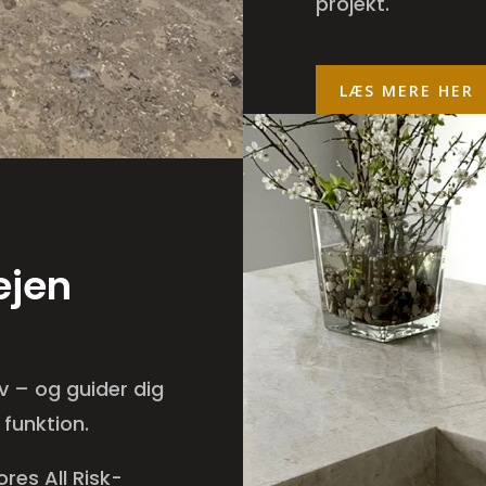
projekt.
LÆS MERE HER
ejen
v – og guider dig
 funktion.
ores All Risk-