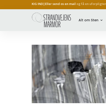
KIG IND|Eller send os en mail
og få en uforpligte
Alt om Sten