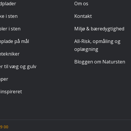
dplader
Om os
e i sten
Kontakt
ler i sten
Miljø & bæredygtighed
nplade på mål
All-Risk, opmåling og
oplægning
ntekniker
Bloggen om Natursten
er til væg og gulv
per
 inspireret
29 00