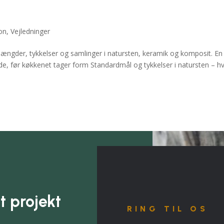
ion
,
Vejledninger
dlængder, tykkelser og samlinger i natursten, keramik og komposit. En
nde, før køkkenet tager form Standardmål og tykkelser i natursten – h
t projekt
RING TIL OS