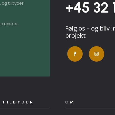
+45 32 
 og tilbyder
e ønsker.
Følg os – og bliv i
projekt
 TILBYDER
OM